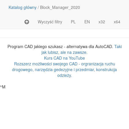
Katalog główny
/
Block_Manager_2020
Wyczyść filtry
PL
EN
x32
x64
Nazwa pliku lub katalogu
Rozmiar
Program CAD jakiego szukasz - alternatywa dla AutoCAD.
Taki
jak lubisz, ale na zawsze.
Kurs CAD na YouTube
Rozszerz możliwości swojego CAD - orgranizacja ruchu
drogowego, narzędzia gedezyjne i przedmiar, konstrukcja
odzieży.
^M