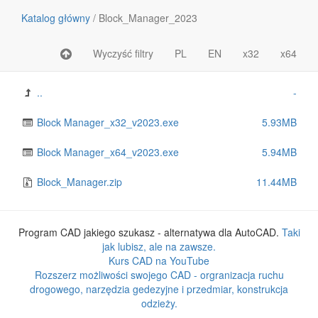
Katalog główny
/
Block_Manager_2023
Wyczyść filtry
PL
EN
x32
x64
Nazwa pliku lub katalogu
Rozmiar
..
-
Block Manager_x32_v2023.exe
5.93MB
Block Manager_x64_v2023.exe
5.94MB
Block_Manager.zip
11.44MB
Program CAD jakiego szukasz - alternatywa dla AutoCAD.
Taki
jak lubisz, ale na zawsze.
Kurs CAD na YouTube
Rozszerz możliwości swojego CAD - orgranizacja ruchu
drogowego, narzędzia gedezyjne i przedmiar, konstrukcja
odzieży.