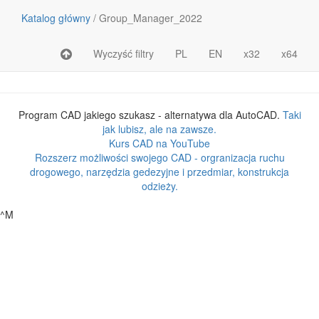
Katalog główny
/
Group_Manager_2022
Wyczyść filtry
PL
EN
x32
x64
Nazwa pliku lub katalogu
Rozmiar
Program CAD jakiego szukasz - alternatywa dla AutoCAD.
Taki
jak lubisz, ale na zawsze.
Kurs CAD na YouTube
Rozszerz możliwości swojego CAD - orgranizacja ruchu
drogowego, narzędzia gedezyjne i przedmiar, konstrukcja
odzieży.
^M