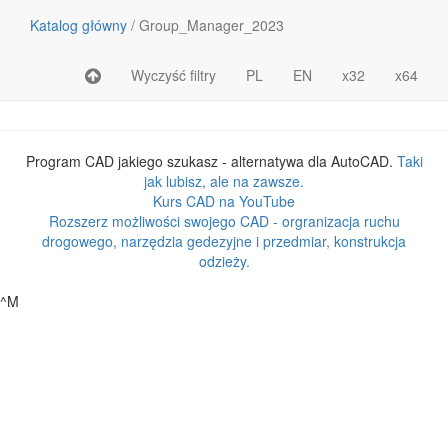
Katalog główny
/
Group_Manager_2023
Wyczyść filtry
PL
EN
x32
x64
Nazwa pliku lub katalogu
Rozmiar
Program CAD jakiego szukasz - alternatywa dla AutoCAD.
Taki
jak lubisz, ale na zawsze.
Kurs CAD na YouTube
Rozszerz możliwości swojego CAD - orgranizacja ruchu
drogowego, narzędzia gedezyjne i przedmiar, konstrukcja
odzieży.
^M