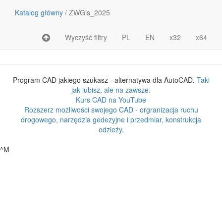
Katalog główny
/
ZWGis_2025
Wyczyść filtry
PL
EN
x32
x64
Nazwa pliku lub katalogu
Rozmiar
Program CAD jakiego szukasz - alternatywa dla AutoCAD.
Taki
jak lubisz, ale na zawsze.
Kurs CAD na YouTube
Rozszerz możliwości swojego CAD - orgranizacja ruchu
drogowego, narzędzia gedezyjne i przedmiar, konstrukcja
odzieży.
^M