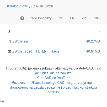
Katalog główny
/
ZWGis_2026
Wyczyść filtry
PL
EN
x32
x64
Nazwa pliku lub katalogu
Rozmiar
..
-
ZWGis.zip
40.27MB
ZWGis_2026__PL_EN_FR.exe
40.81MB
Program CAD jakiego szukasz - alternatywa dla AutoCAD.
Taki
jak lubisz, ale na zawsze.
Kurs CAD na YouTube
Rozszerz możliwości swojego CAD - orgranizacja ruchu
drogowego, narzędzia gedezyjne i przedmiar, konstrukcja
odzieży.
^M