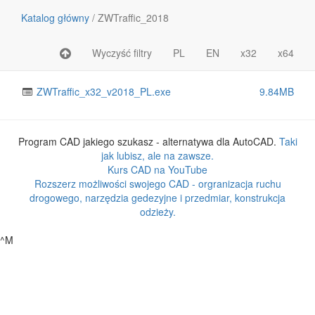
Katalog główny
/
ZWTraffic_2018
Wyczyść filtry
PL
EN
x32
x64
Nazwa pliku lub katalogu
Rozmiar
ZWTraffic_x32_v2018_PL.exe
9.84MB
Program CAD jakiego szukasz - alternatywa dla AutoCAD.
Taki
jak lubisz, ale na zawsze.
Kurs CAD na YouTube
Rozszerz możliwości swojego CAD - orgranizacja ruchu
drogowego, narzędzia gedezyjne i przedmiar, konstrukcja
odzieży.
^M