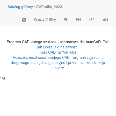
Katalog główny
/
ZWTraffic_2023
Wyczyść filtry
PL
EN
x32
x64
Nazwa pliku lub katalogu
Rozmiar
Program CAD jakiego szukasz - alternatywa dla AutoCAD.
Taki
jak lubisz, ale na zawsze.
Kurs CAD na YouTube
Rozszerz możliwości swojego CAD - orgranizacja ruchu
drogowego, narzędzia gedezyjne i przedmiar, konstrukcja
odzieży.
^M